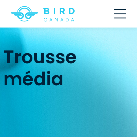
Skip
to
content
Trousse
média